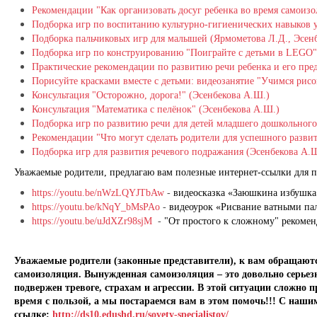
Рекомендации "
Как организовать досуг ребенка во время самоиз
Подборка игр по воспитанию культурно-гигиенических навыков 
Подборка пальчиковых игр для малышей (Ярмометова Л.Д., Эсен
Подборка игр по конструированию "Поиграйте с детьми в LEGO"
Практические рекомендации по развитию речи ребенка и его пр
Порисуйте красками вместе с детьми: видеозанятие "Учимся рис
Консультация "Осторожно, дорога!" (Эсенбекова А.Ш.)
Консультация "Математика с пелёнок" (Эсенбекова А.Ш.)
Подборка игр по развитию речи для детей младшего дошкольного
Рекомендации "Что могут сделать родители для успешного развит
Подборка игр для развития речевого подражания (Эсенбекова А.
Уважаемые родители, предлагаю вам полезные интернет-ссылки для п
https://youtu.be/nWzLQYJTbAw
-
видеосказка «Заюшкина избушка
https://youtu.be/kNqY_bMsPAo
-
видеоурок «Рисвание ватными па
https://youtu.be/uJdXZr98sjM
-
"От простого к сложному" рекомен
Уважаемые родители (законные представители), к вам обращаются
самоизоляция. Вынужденная самоизоляция – это довольно серьезн
подвержен тревоге, страхам и агрессии. В этой ситуации сложно 
время с пользой, а мы постараемся вам в этом помочь!!! С наш
ссылке:
http://ds10.edushd.ru/sovety-specialistov/