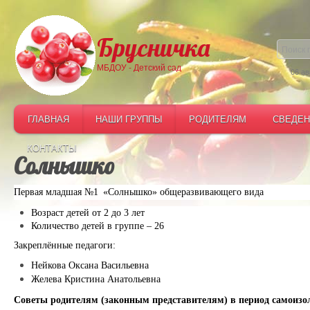
Брусничка
МБДОУ - Детский сад
06 ав
ГЛАВНАЯ
НАШИ ГРУППЫ
РОДИТЕЛЯМ
СВЕДЕН
КОНТАКТЫ
Солнышко
Первая младшая №1
«Солнышко» общеразвивающего вида
Возраст детей от 2 до 3 лет
Количество детей в группе
– 26
Закреплённые педагоги:
Нейкова Оксана Васильевна
Желева Кристина Анатольевна
Советы родителям (законным представителям) в период самоизо